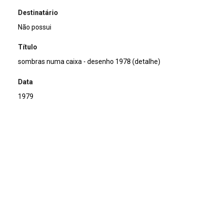
Destinatário
Não possui
Título
sombras numa caixa - desenho 1978 (detalhe)
Data
1979
Descrição de técnica
Offset sobre papel
Técnica
Offset
Suporte
sobre papel