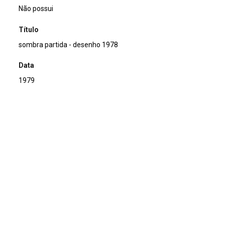
Não possui
Título
sombra partida - desenho 1978
Data
1979
Descrição de técnica
Offset sobre papel
Técnica
Offset
Suporte
sobre papel
Dimensões
10,6 x 15,0 cm