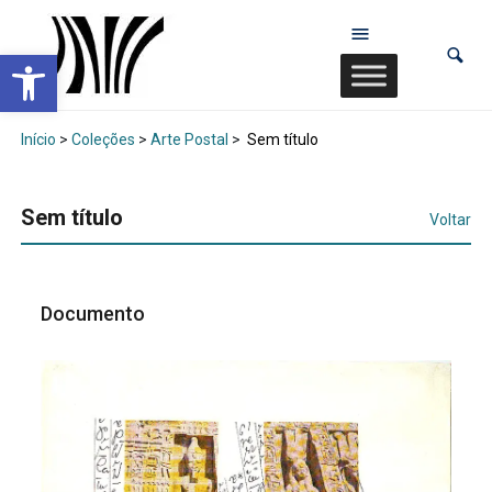
Abrir a barra de ferramentas
Início
>
Coleções
>
Arte Postal
>
Sem título
Sem título
Voltar
Documento