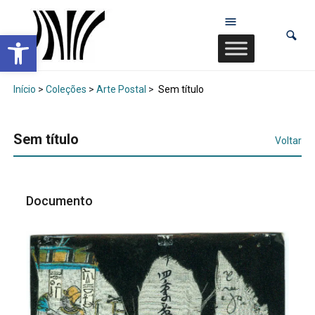
Abrir a barra de ferramentas
Início
>
Coleções
>
Arte Postal
>
Sem título
Sem título
Voltar
Documento