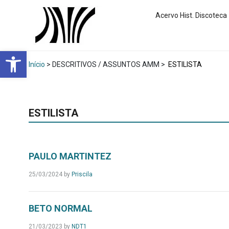
Acervo Hist. Discoteca
Abrir a barra de ferramentas
Início
> DESCRITIVOS / ASSUNTOS AMM >
ESTILISTA
ESTILISTA
PAULO MARTINTEZ
25/03/2024
by
Priscila
BETO NORMAL
21/03/2023
by
NDT1