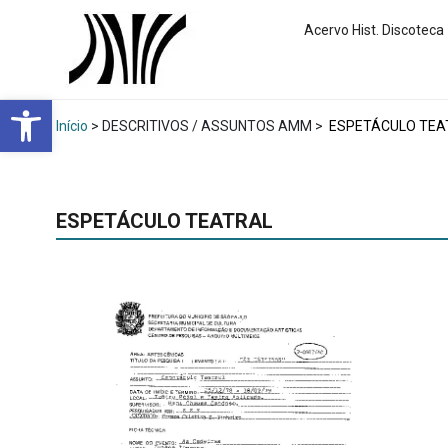
Acervo Hist. Discoteca
Abrir a barra de ferramentas
Início
> DESCRITIVOS / ASSUNTOS AMM >
ESPETÁCULO TEA
ESPETÁCULO TEATRAL