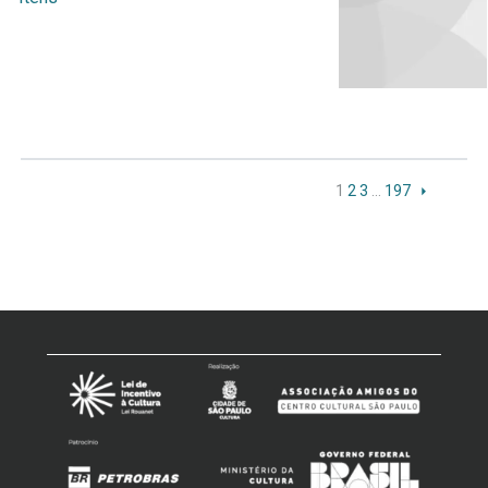
1
2
3
…
197