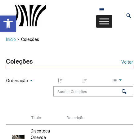
Abrir a barra de ferramentas
Início
>
Coleções
Coleções
Voltar
Ordenação
Título
Descrição
Discoteca
Oneyda