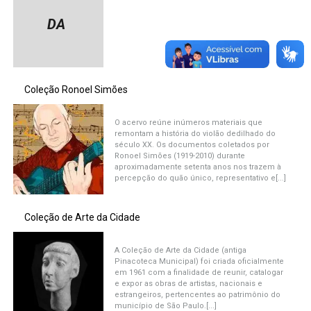
DA
Coleção Ronoel Simões
O acervo reúne inúmeros materiais que
remontam a história do violão dedilhado do
século XX. Os documentos coletados por
Ronoel Simões (1919-2010) durante
aproximadamente setenta anos nos trazem à
percepção do quão único, representativo e[...]
Coleção de Arte da Cidade
A Coleção de Arte da Cidade (antiga
Pinacoteca Municipal) foi criada oficialmente
em 1961 com a finalidade de reunir, catalogar
e expor as obras de artistas, nacionais e
estrangeiros, pertencentes ao patrimônio do
município de São Paulo.[...]