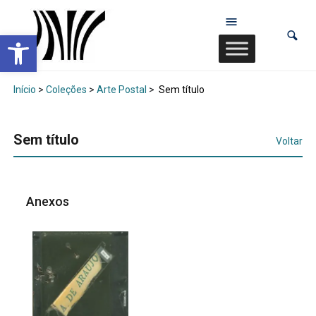
Abrir a barra de ferramentas
Início
>
Coleções
>
Arte Postal
>
Sem título
Sem título
Voltar
Anexos