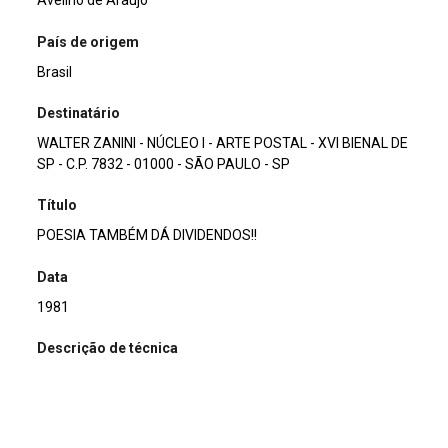
Avelino de Araujo
País de origem
Brasil
Destinatário
WALTER ZANINI - NÚCLEO I - ARTE POSTAL - XVI BIENAL DE
SP - C.P. 7832 - 01000 - SÃO PAULO - SP
Título
POESIA TAMBÉM DÁ DIVIDENDOS!!
Data
1981
Descrição de técnica
Caneta hidrográfica, fotocópia, carimbo, adesivo, etiqueta
e dobradura. sobre papel
Técnica