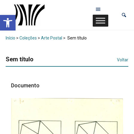
Abrir a barra de ferramentas
Início
>
Coleções
>
Arte Postal
>
Sem título
Sem título
Voltar
Documento