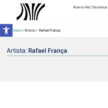
Acervo Hist. Discoteca
Abrir a barra de ferramentas
Início
> Artista >
Rafael França
Artista:
Rafael França