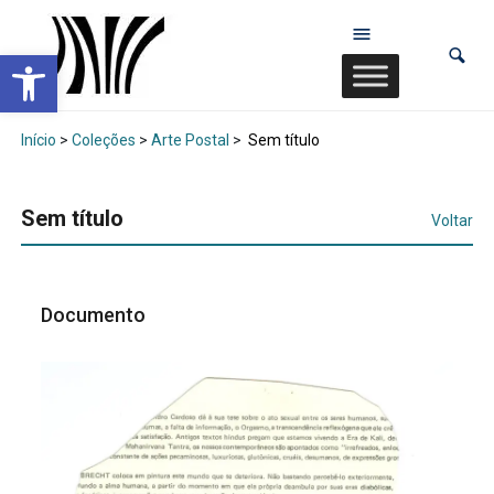
Abrir a barra de ferramentas
Início
>
Coleções
>
Arte Postal
>
Sem título
Sem título
Voltar
Documento