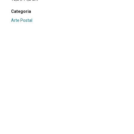
Categoria
Arte Postal
Subcategoria
texto
Palavras-chave
Recorte
|
Texto
Nº de tombo
01.1911/D
Coleção
XVI Bienal de São Paulo
Procedência
Fundação Bienal de São Paulo