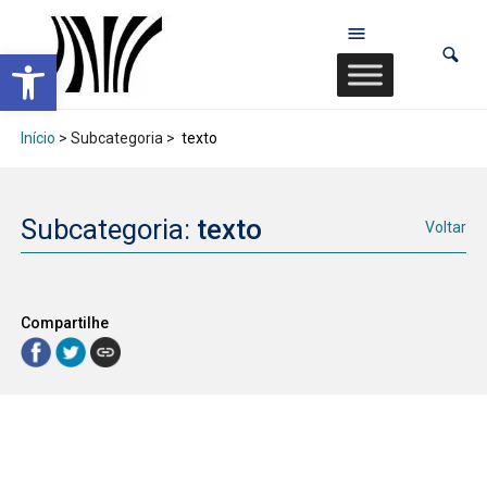
Abrir a barra de ferramentas
Início
> Subcategoria >
texto
Subcategoria:
texto
Voltar
Compartilhe