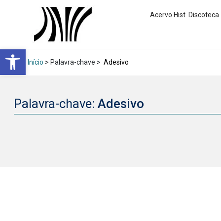
Acervo Hist. Discoteca
Abrir a barra de ferramentas
Início
> Palavra-chave >
Adesivo
Palavra-chave:
Adesivo