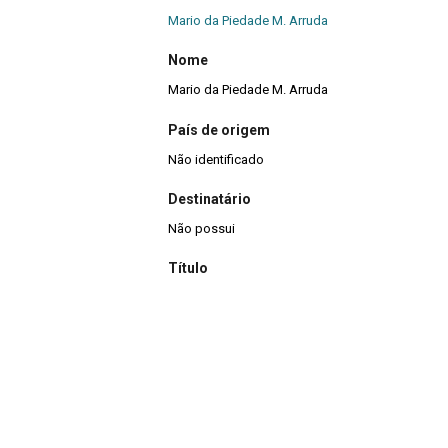
Mario da Piedade M. Arruda
Nome
Mario da Piedade M. Arruda
País de origem
Não identificado
Destinatário
Não possui
Título
OFERTA
Data
Sem data
Descrição de técnica
Fotocópia e adesivo sobre papel