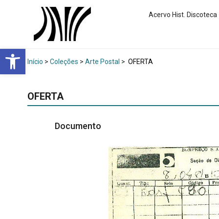
Acervo Hist. Discoteca
Abrir a barra de ferramentas
Início
>
Coleções
>
Arte Postal
>
OFERTA
OFERTA
Documento