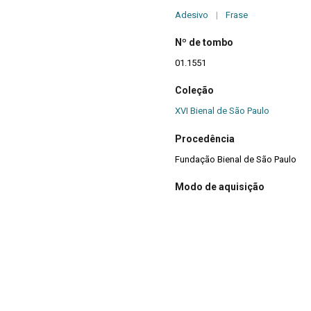
Adesivo
|
Frase
Nº de tombo
01.1551
Coleção
XVI Bienal de São Paulo
Procedência
Fundação Bienal de São Paulo
Modo de aquisição
Doação
Ano de aquisição
1984
Mídia
Sim