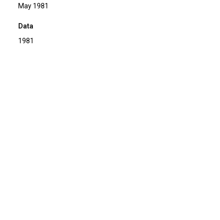
May 1981
Data
1981
Descrição de técnica
Caneta hidrográfica sobre papel
Técnica
Caneta hidrográfica
Suporte
sobre papel
Dimensões
25,5 x 18,4 cm
Categoria
Arte Postal