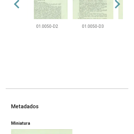
01.0050-D2
01.0050-D3
01
Metadados
Miniatura