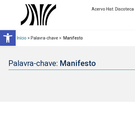
Acervo Hist. Discoteca
Abrir a barra de ferramentas
Início
> Palavra-chave >
Manifesto
Palavra-chave:
Manifesto