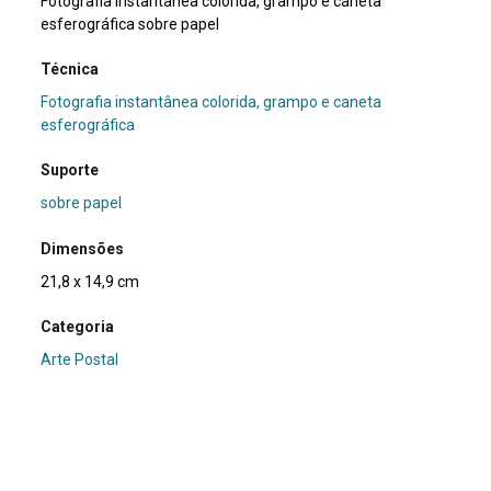
Fotografia instantânea colorida, grampo e caneta
esferográfica sobre papel
Técnica
Fotografia instantânea colorida, grampo e caneta
esferográfica
Suporte
sobre papel
Dimensões
21,8 x 14,9 cm
Categoria
Arte Postal
Subcategoria
não identificada
Palavras-chave