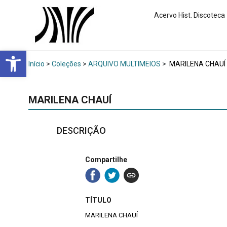
Acervo Hist. Discoteca
Abrir a barra de ferramentas
Início
>
Coleções
>
ARQUIVO MULTIMEIOS
>
MARILENA CHAUÍ
MARILENA CHAUÍ
DESCRIÇÃO
Compartilhe
TÍTULO
MARILENA CHAUÍ