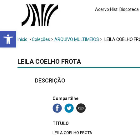
Acervo Hist. Discoteca
Abrir a barra de ferramentas
Início
>
Coleções
>
ARQUIVO MULTIMEIOS
>
LEILA COELHO F
LEILA COELHO FROTA
DESCRIÇÃO
Compartilhe
TÍTULO
LEILA COELHO FROTA