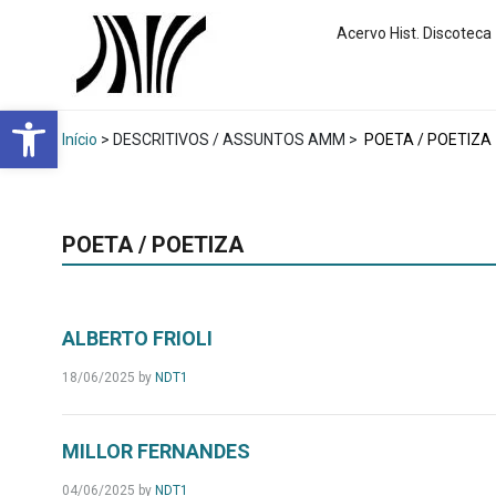
Acervo Hist. Discoteca
Abrir a barra de ferramentas
Início
> DESCRITIVOS / ASSUNTOS AMM >
POETA / POETIZA
POETA / POETIZA
ALBERTO FRIOLI
18/06/2025
by
NDT1
MILLOR FERNANDES
04/06/2025
by
NDT1