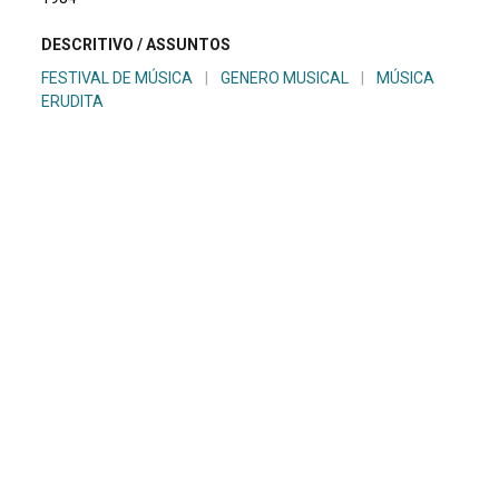
DESCRITIVO / ASSUNTOS
FESTIVAL DE MÚSICA
|
GENERO MUSICAL
|
MÚSICA
ERUDITA
NÚMERO DO PACOTE
883
EQUIPE TÉCNICA
MS - MÚSICA
LISTAGEM DE MATERIAIS
DOCUMENTO TEXTUAL DT 2884 até 2886
FITA CASSETE FTK 1574
PROGRAMA PR 1101, 1102