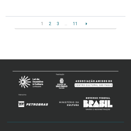
1
2
3
…
11