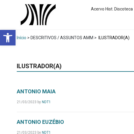
Acervo Hist. Discoteca
Abrir a barra de ferramentas
Início
> DESCRITIVOS / ASSUNTOS AMM >
ILUSTRADOR(A)
ILUSTRADOR(A)
ANTONIO MAIA
21/03/2023
by
NDT1
ANTONIO EUZÉBIO
21/03/2023
by
NDT1