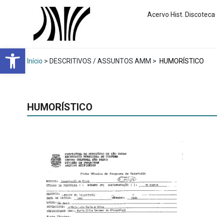
Acervo Hist. Discoteca
Abrir a barra de ferramentas
Início
> DESCRITIVOS / ASSUNTOS AMM >
HUMORÍSTICO
HUMORÍSTICO