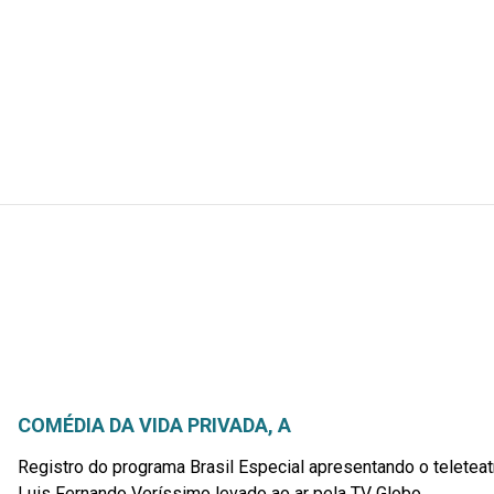
COMÉDIA DA VIDA PRIVADA, A
Registro do programa Brasil Especial apresentando o telete
Luis Fernando Veríssimo levado ao ar pela TV Globo.