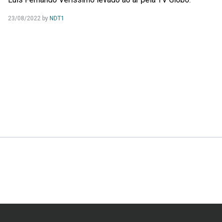
23/08/2022
by
NDT1