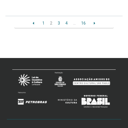
1
2
3
4
…
16