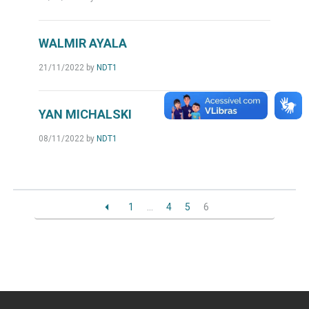
WALMIR AYALA
21/11/2022
by
NDT1
YAN MICHALSKI
08/11/2022
by
NDT1
1
…
4
5
6