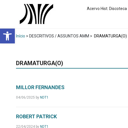
Acervo Hist. Discoteca
Abrir a barra de ferramentas
Início
> DESCRITIVOS / ASSUNTOS AMM >
DRAMATURGA(O)
DRAMATURGA(O)
MILLOR FERNANDES
04/06/2025
by
NDT1
ROBERT PATRICK
22/04/2024
by
NDT1