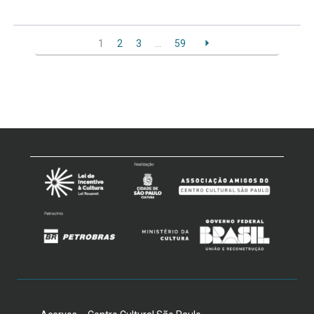
1
2
3
…
59