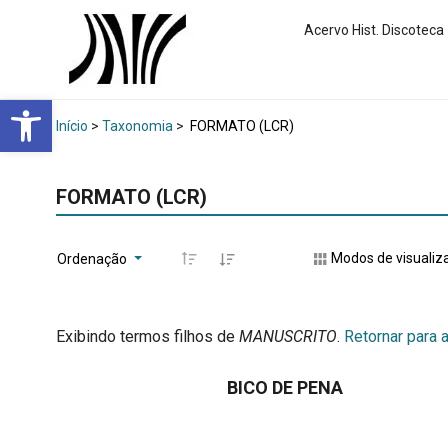
Acervo Hist. Discoteca
Abrir a barra de ferramentas
Início
>
Taxonomia
>
FORMATO (LCR)
FORMATO (LCR)
Modos de visualiz
Ordenação
Exibindo termos filhos de
MANUSCRITO
.
Retornar para a
BICO DE PENA