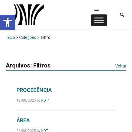
Abrir a barra de ferramentas
Início
>
Coleções
>
Filtro
Arquivos:
Filtros
Voltar
PROCEDÊNCIA
18/08/2025
by
NDT1
ÁREA
06/08/2025
by
NDT1