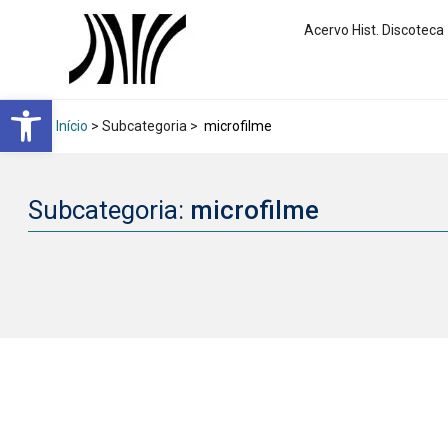
Acervo Hist. Discoteca
Abrir a barra de ferramentas
Início
> Subcategoria >
microfilme
Subcategoria:
microfilme