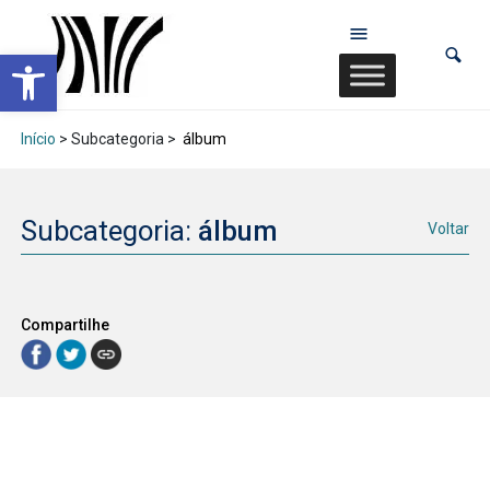
Abrir a barra de ferramentas
Início
> Subcategoria >
álbum
Subcategoria:
álbum
Voltar
Compartilhe