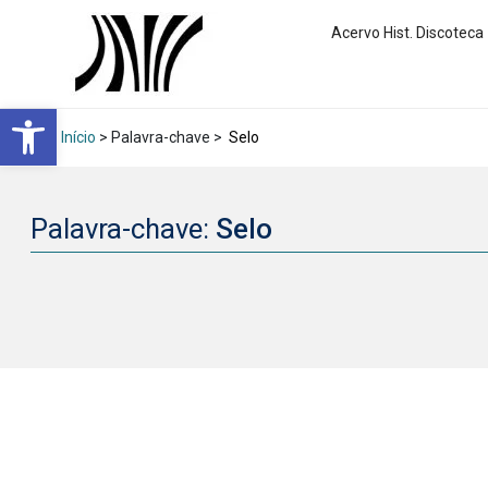
Acervo Hist. Discoteca
Abrir a barra de ferramentas
Início
> Palavra-chave >
Selo
Palavra-chave:
Selo