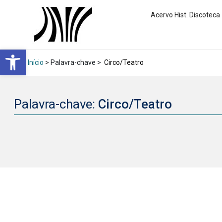
Acervo Hist. Discoteca
Abrir a barra de ferramentas
Início
> Palavra-chave >
Circo/Teatro
Palavra-chave:
Circo/Teatro