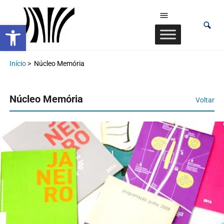
Abrir a barra de ferramentas
Início
>
Núcleo Memória
Núcleo Memória
Voltar