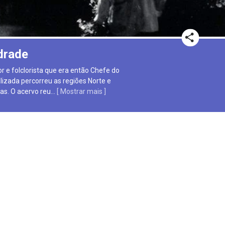
ndrade
r e folclorista que era então Chefe do
izada percorreu as regiões Norte e
cas. O acervo reu
...
[ Mostrar mais ]