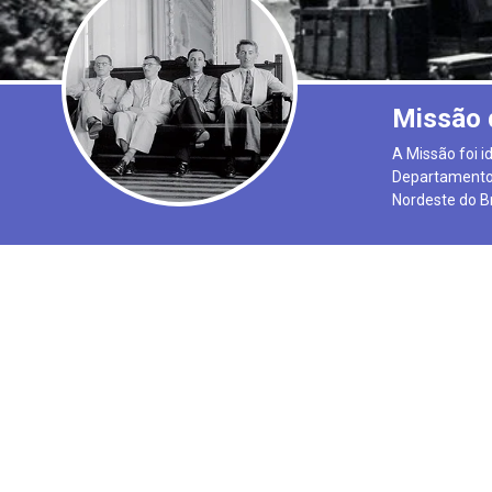
Missão 
A Missão foi i
Departamento 
Nordeste do Br