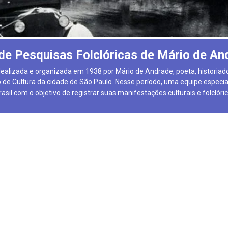
de Pesquisas Folclóricas de Mário de A
dealizada e organizada em 1938 por Mário de Andrade, poeta, historiado
de Cultura da cidade de São Paulo. Nesse período, uma equipe especial
asil com o objetivo de registrar suas manifestações culturais e folclóri