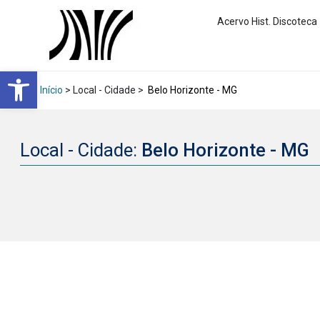
Acervo Hist. Discoteca
Abrir a barra de ferramentas
Início
> Local - Cidade >
Belo Horizonte - MG
Local - Cidade:
Belo Horizonte - MG