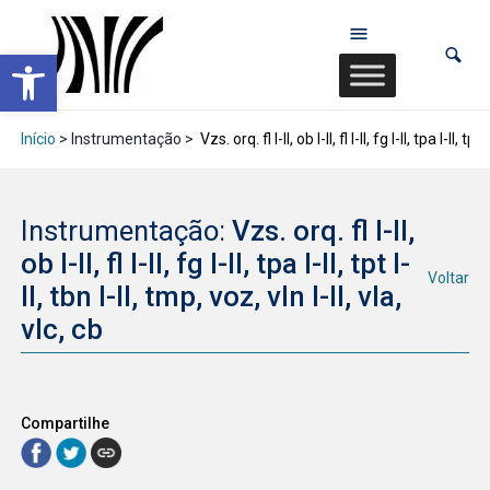
Abrir a barra de ferramentas
Início
> Instrumentação >
Vzs. orq. fl I-II, ob I-II, fl I-II, fg I-II, tpa I-II, tpt
Instrumentação:
Vzs. orq. fl I-II,
ob I-II, fl I-II, fg I-II, tpa I-II, tpt I-
Voltar
II, tbn I-II, tmp, voz, vln I-II, vla,
vlc, cb
Compartilhe