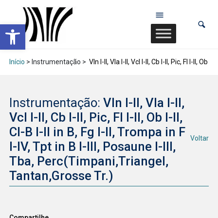
Abrir a barra de ferramentas
Início
> Instrumentação >
Vln I-II, Vla I-II, Vcl I-II, Cb I-II, Pic, Fl I-II,
Instrumentação:
Vln I-II, Vla I-II,
Vcl I-II, Cb I-II, Pic, Fl I-II, Ob I-II,
Cl-B I-II in B, Fg I-II, Trompa in F
Voltar
I-IV, Tpt in B I-III, Posaune I-III,
Tba, Perc(Timpani,Triangel,
Tantan,Grosse Tr.)
Compartilhe