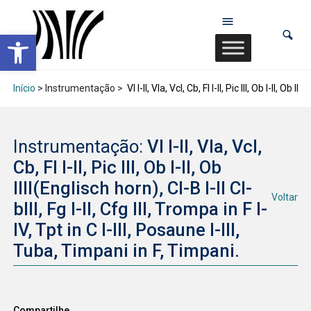
Abrir a barra de ferramentas
Início
> Instrumentação >
Vl I-II, Vla, Vcl, Cb, Fl I-II, Pic III, Ob I-II, Ob 
Instrumentação:
Vl I-II, Vla, Vcl,
Cb, Fl I-II, Pic III, Ob I-II, Ob
IIII(Englisch horn), Cl-B I-II Cl-
Voltar
bIII, Fg I-II, Cfg III, Trompa in F I-
IV, Tpt in C I-III, Posaune I-III,
Tuba, Timpani in F, Timpani.
Compartilhe