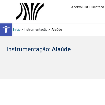
Acervo Hist. Discoteca
Abrir a barra de ferramentas
Início
> Instrumentação >
Alaúde
Instrumentação:
Alaúde