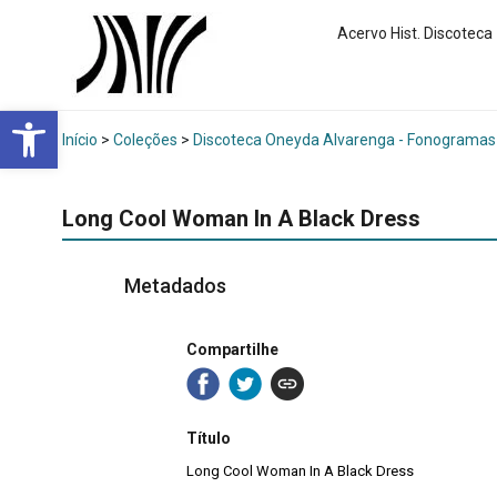
Acervo Hist. Discoteca
Abrir a barra de ferramentas
Início
>
Coleções
>
Discoteca Oneyda Alvarenga - Fonogramas
Long Cool Woman In A Black Dress
Metadados
Compartilhe
Título
Long Cool Woman In A Black Dress