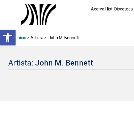
Acervo Hist. Discoteca
Abrir a barra de ferramentas
Início
> Artista >
John M. Bennett
Artista:
John M. Bennett