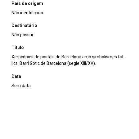
País de origem
Não identificado
Destinatário
Não possui
Título
Xerocópies de postals de Barcelona amb simbolismes fal .
lics: Barri Gótic de Barcelona (segle XIII/XV).
Data
Sem data
Descrição de técnica
Offset sobre papel
Técnica
Offset