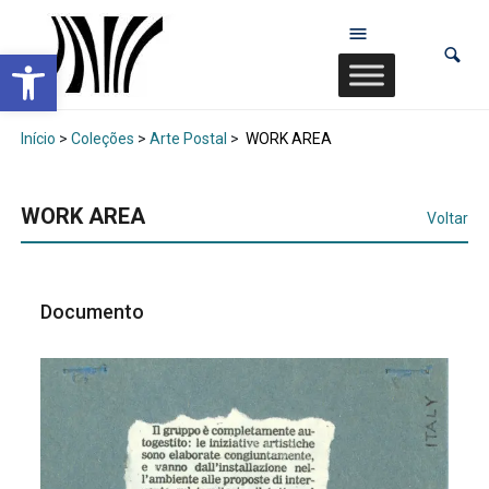
Abrir a barra de ferramentas
Início
>
Coleções
>
Arte Postal
>
WORK AREA
WORK AREA
Voltar
Documento