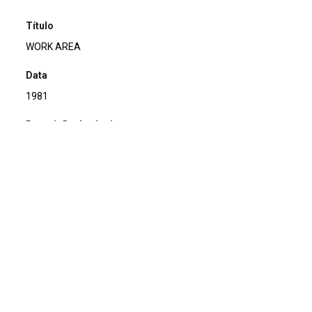
Título
WORK AREA
Data
1981
Descrição de técnica
Colagem, carimbo, etiqueta, selo e caneta hidrográfica.
sobre papel
Técnica
Colagem, carimbo, etiqueta, selo e caneta hidrográfica.
Suporte
sobre papel
Dimensões
15,6 x 10,7 cm