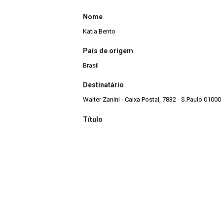
Nome
Katia Bento
País de origem
Brasil
Destinatário
Walter Zanini - Caixa Postal, 7832 - S.Paulo 01000
Título
tudo de tudo de tudo de bom! 82
Data
1981
Descrição de técnica
Carimbo, caneta esferográfica e colagem sobre