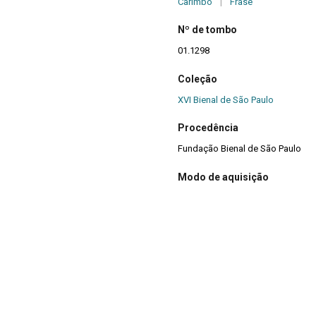
Carimbo
|
Frase
Nº de tombo
01.1298
Coleção
XVI Bienal de São Paulo
Procedência
Fundação Bienal de São Paulo
Modo de aquisição
Doação
Ano de aquisição
1984
Mídia
 papel
Sim